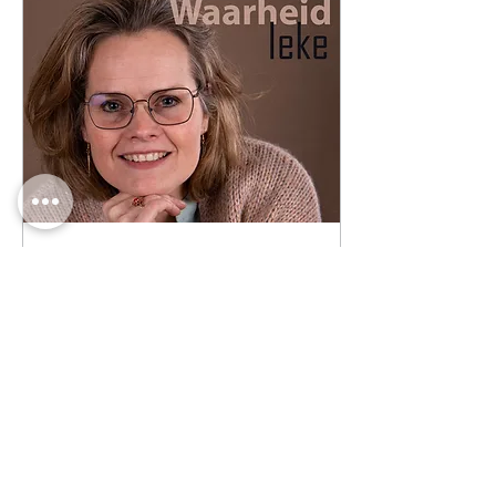
grijpen. Want het is niet dat
ik de waarheid heb. Ik voel
wel heel duidelijk wat het mij
wil zeggen. En...
21 dec 2025
∙
3
min.
De Waarheid
Binnenkort komt mijn laatste
single van dit jaar, op
Spotify. "De waarheid". In dit
lied vraag ik me af waar mijn
waarheid te vinden is. Om
licht & vrede te kunnen zijn,
met alles wat er is. Juist nu. In
een wereld die wankelt,