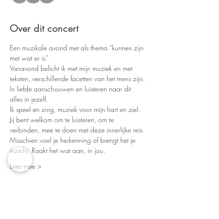
Over dit concert
Een muzikale avond met als thema “kunnen zijn 
met wat er is”.
Vanavond belicht ik met mijn muziek en met 
teksten, verschillende facetten van het mens zijn. 
In liefde aanschouwen en luisteren naar dit 
alles in jezelf.
Ik speel en zing, muziek voor mijn hart en ziel.
Jij bent welkom om te luisteren, om te 
verbinden, mee te doen met deze innerlijke reis.
Misschien voel je herkenning of brengt het je 
inzicht. Raakt het wat aan, in jou.
Lees mee >