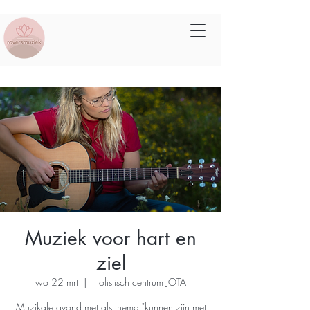
Muziek voor hart en
ziel
wo 22 mrt
  |  
Holistisch centrum JOTA
Muzikale avond met als thema "kunnen zijn met