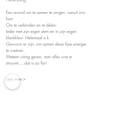
Een avond om te samen te zingen, vanuit ons 
hart.  
Om te verbinden en te delen. 
Ieder met zijn eigen stem en in zijn eigen 
klankkleur. Helemaal o.k.
Gewoon er zijn, om samen deze fijne energie 
te creëren.
Meteen uiting geven, aan alles wat er 
stroomt.....dat is zo fijn! 
Lees mee >
INTERESSE IN MIJN NIEUWSBRIEF?
Subscribe dan hier