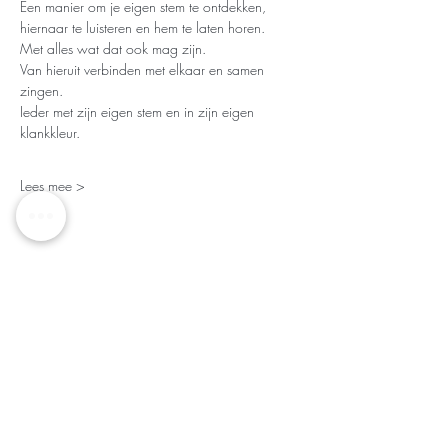
Een manier om je eigen stem te ontdekken, 
hiernaar te luisteren en hem te laten horen.  
Met alles wat dat ook mag zijn.
Van hieruit verbinden met elkaar en samen 
zingen.
Ieder met zijn eigen stem en in zijn eigen 
klankkleur.
Lees mee >
INTERESSE IN MIJN NIEUWSBRIEF?
Subscribe dan hier