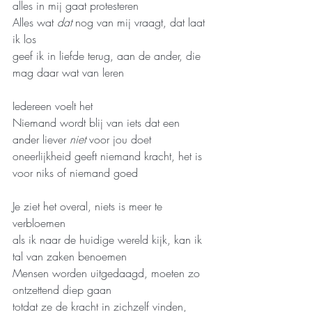
alles in mij gaat protesteren
Alles wat 
dat
 nog van mij vraagt, dat laat 
ik los
geef ik in liefde terug, aan de ander, die 
mag daar wat van leren  
Iedereen voelt het 
Niemand wordt blij van iets dat een 
ander liever 
niet
 voor jou doet 
oneerlijkheid geeft niemand kracht, het is 
voor niks of niemand goed
Je ziet het overal, niets is meer te 
verbloemen
als ik naar de huidige wereld kijk, kan ik 
tal van zaken benoemen
Mensen worden uitgedaagd, moeten zo 
ontzettend diep gaan
totdat ze de kracht in zichzelf vinden, 