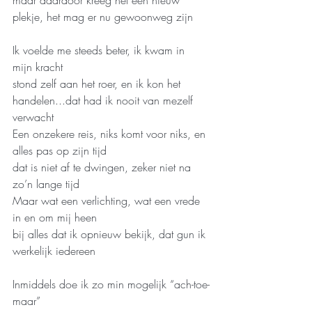
maar daardoor kreeg het een nieuw 
plekje, het mag er nu gewoonweg zijn
Ik voelde me steeds beter, ik kwam in 
mijn kracht
stond zelf aan het roer, en ik kon het 
handelen...dat had ik nooit van mezelf 
verwacht
Een onzekere reis, niks komt voor niks, en 
alles pas op zijn tijd
dat is niet af te dwingen, zeker niet na 
zo’n lange tijd
Maar wat een verlichting, wat een vrede 
in en om mij heen
bij alles dat ik opnieuw bekijk, dat gun ik 
werkelijk iedereen
Inmiddels doe ik zo min mogelijk “ach-toe-
maar”