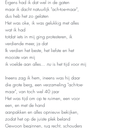
Ergens had ik dat wel in de gaten
maar ik dacht natuurlijk "ach-toe-maar", 
dus heb het zo gelaten
Het was oke, ik was gelukkig met alles 
wat ik had
totdat iets in mij ging protesteren, ik 
verdiende meer, ja dat
Ik verdien het beste, het liefste en het 
mooiste van mij
ik voelde aan alles... 
nu
 is het tijd voor mij
Ineens zag ik hem, ineens was hij daar  
die grote berg, een verzameling "ach-toe-
maar", van toch wel 40 jaar
Het was tijd om op te ruimen, een voor 
een, en met de hand
aanpakken en alles opnieuw bekijken, 
zodat het op de juiste plek beland
Gewoon beginnen, rug recht, schouders 