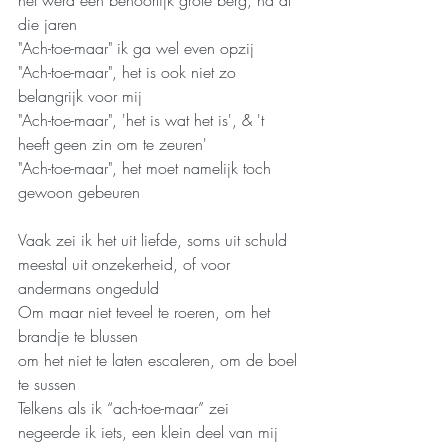
het werd een behoorlijk grote berg, na al 
die jaren
"Ach-toe-maar" ik ga wel even opzij
"Ach-toe-maar", het is ook niet zo 
belangrijk voor mij
"Ach-toe-maar", 'het is wat het is', & 't 
heeft geen zin om te zeuren'
"Ach-toe-maar", het moet namelijk toch 
gewoon gebeuren
Vaak zei ik het uit liefde, soms uit schuld
meestal uit onzekerheid, of voor 
andermans ongeduld
Om maar niet teveel te roeren, om het 
brandje te blussen
om het niet te laten escaleren, om de boel 
te sussen
Telkens als ik “ach-toe-maar” zei
negeerde ik iets, een klein deel van mij