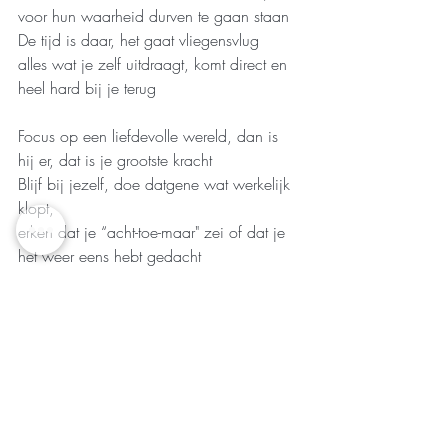
voor hun waarheid durven te gaan staan 
De tijd is daar, het gaat vliegensvlug
alles wat je zelf uitdraagt, komt direct en 
heel hard bij je terug
Focus op een liefdevolle wereld, dan is 
hij er, dat is je grootste kracht
Blijf bij jezelf, doe datgene wat werkelijk 
klopt,
erken dat je “acht-toe-maar" zei of dat je 
het weer eens hebt gedacht
Onderschat jezelf niet, weet wat je doet, 
waar jij voor staat
wat je ziet dat ben je zelf, dat is nou 
eenmaal hoe het gaat
Je bewust worden van dit alles, dat is het 
mooie, maar ook wel het 'irritante' aan 