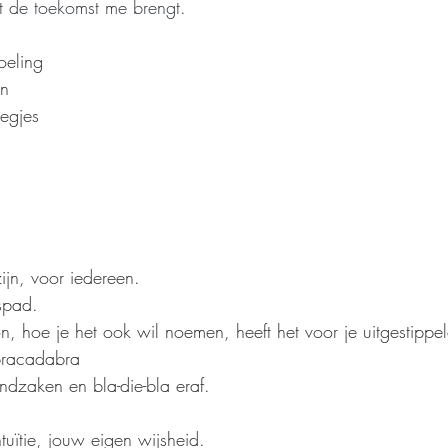
 de toekomst me brengt.
oeling
en
egjes
ijn, voor iedereen.
lspad.
n, hoe je het ook wil noemen, heeft het voor je uitgestippel
racadabra
ndzaken en bla-die-bla eraf.
uïtie,
 j
ouw eigen wijsheid.