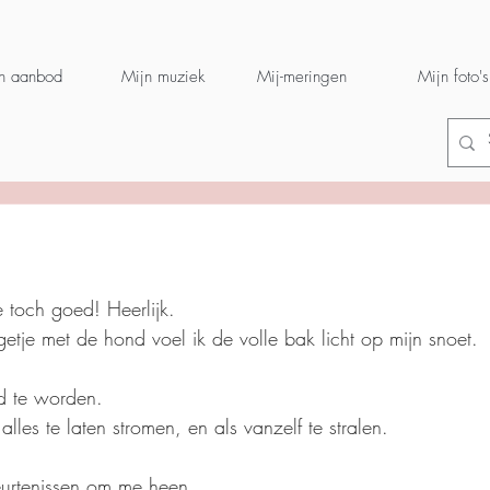
n aanbod
Mijn muziek
Mij-meringen
Mijn foto's
 toch goed! Heerlijk.
etje met de hond voel ik de volle bak licht op mijn snoet.
d te worden.
alles te laten stromen, en als vanzelf te stralen.
urtenissen om me heen.