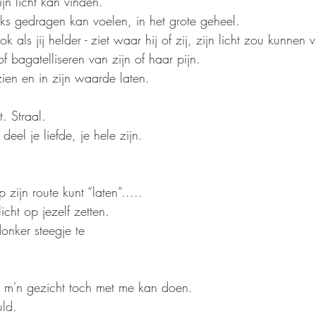
jn licht kan vinden.
aks gedragen kan voelen, in het grote geheel.
ok als jij helder - ziet waar hij of zij, zijn licht zou kunnen 
of bagatelliseren van zijn of haar pijn.
zien en in zijn waarde laten.
. Straal.
eel je liefde, je hele zijn.
 zijn route kunt “laten”.....
cht op jezelf zetten.
onker steegje te
 m'n gezicht toch met me kan doen.
uld.