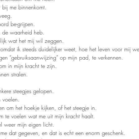
t bij me binnenkomt.
weeg.
ord be-grijpen.
ik de waarheid heb.
lijk wat het mij wil zeggen.
mdat ik steeds duidelijker weet, hoe het leven voor mij we
gen “gebruiksaanwijzing” op mijn pad, te verkennen.
om in mijn kracht te zijn.
nen stralen.
nkere steegjes gelopen.
 voelen.
 om het hoekje kijken, of het steegje in.
m te voelen wat me uit mijn kracht haalt.
el weer mijn eigen licht.
 me dat gegeven, 
e
n dat is echt een enorm geschenk.